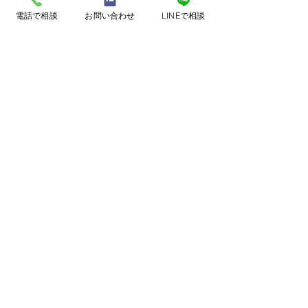
コメント
電話で相談
お問い合わせ
LINEで相談
コメントを追加…
W-Mコミュニティカフ
週2正社員とい
ェ 開催！！
雇われ方
CONTACT
まずはお問合せフォームから、お気軽にお問
合せください。 後ほど、担当スタッフよりご
連絡いたします。 お急ぎの場合は、お電話に
てお問合せください。
090-8224-7470
お問い合わせフォーム：24時間対応
受付時間
電話：9：30～16：30